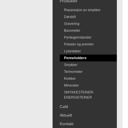
Produkter
Reparasjon av smykker
Dørskilt
Gravering
Barometer
Pyntegjenstander
Pokaler og premier
Lysestaker
Penneholdere
Smykker
Termometer
Klokker
Mineraler
SMYKKESTEINER-
ENERGISTEINER
Café
Aktuelt
Kontakt