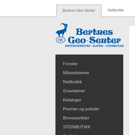
Nettbutikk
Bertnes Geo-Senter
Forside
Månedsteiner
Nettbutikk
Gravsteiner
Kataloger
Premier og pokaler
Bronseartikler
STEINBUTIKK